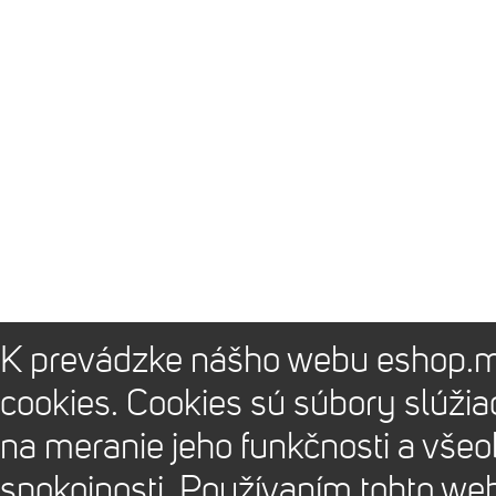
K prevádzke nášho webu eshop.m
cookies. Cookies sú súbory slúži
na meranie jeho funkčnosti a vše
spokojnosti. Používaním tohto we