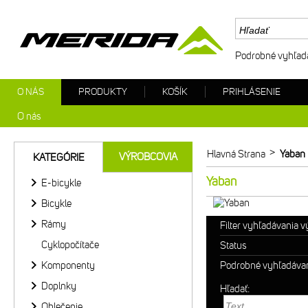
Podrobné vyhľad
O NÁS
PRODUKTY
KOŠÍK
PRIHLÁSENIE
O nás
>
Hlavná Strana
Yaban
VÝROBCOVIA
KATEGÓRIE
Yaban
E-bicykle
Bicykle
Rámy
Filter vyhľadávania 
Cyklopočítače
Status
Komponenty
Podrobné vyhľadáva
Doplnky
Hľadať:
Oblečenie