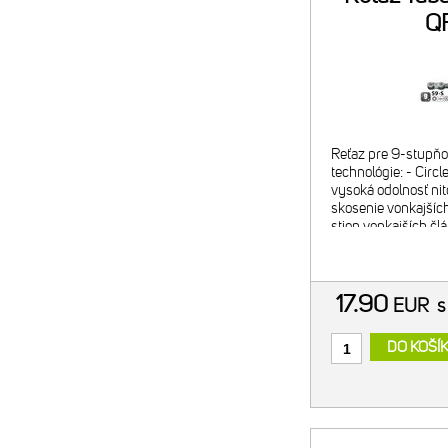
Q
Reťaz pre 9-stupňo
technológie: - Circl
vysoká odolnosť nit
skosenie vonkajšíc
stien vonkajších čl
znižuje trenie pri ra
17.90
EUR
s
DO KOŠÍ