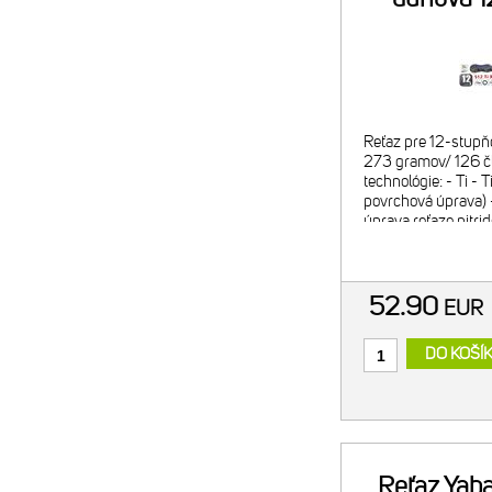
Reťaz pre 12-stupň
273 gramov/ 126 č
technológie: - Ti - 
povrchová úprava) 
úprava reťaze nitri
napomáha ku max
52.90
EUR
DO KOŠÍ
Reťaz Yab