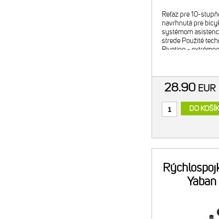
Reťaz pre 10-stupň
navrhnutá pre bicyk
systémom asistenci
strede Použité techn
Riveting - extrémn
nitov - DHA Chrome
28.90
EU
DO KOŠÍ
Rýchlospojk
Yaban