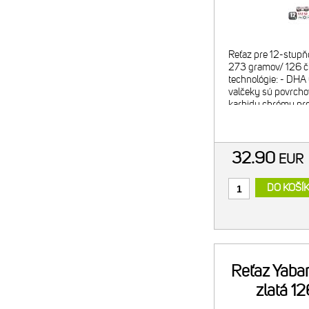
Reťaz pre 12-stupň
273 gramov/ 126 č
technológie: - DHA
valčeky sú povrcho
karbidu chrómu pre
vytvrdenie - DHA 
32.90
EUR
DO KOŠÍ
Reťaz Yaba
zlatá 1