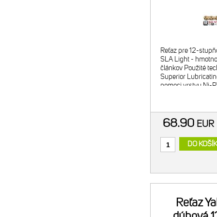
Reťaz pre 12-stupň
SLA Light - hmotno
článkov Použité tec
Superior Lubricating
pomoci vrstvy Ni-P
materiál pre predĺž
68.90
EU
DO KOŠÍ
Reťaz Ya
dúhová 