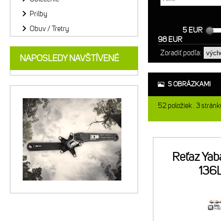
Prilby
Obuv / Tretry
5 EUR
98 EUR
Zoradiť podľa:
NAPOSLEDY NAVŠTÍVENÉ
S OBRÁZKAMI
52
položiek
3
stránk
Reťaz Ya
136