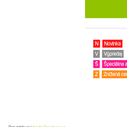
N
Novinka
V
Výpredaj
Š
Špeciálna 
Z
Znížená c