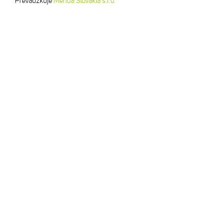
Prevádzkuje
Merida Slovakia s.r.o.