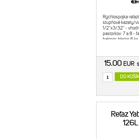
Rýchlospojka reťazí
stupňové kazety/vi
1/2"x3/32" - vhodn
pastorkov: 7 a 8 - f
balenie: blister 6 ks
15.00
EUR
DO KOŠÍ
Reťaz Ya
126L