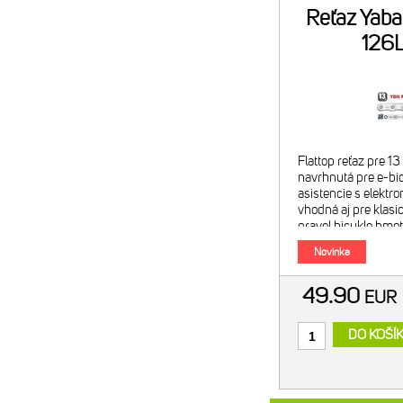
Reťaz Yab
126
Flattop reťaz pre 1
navrhnutá pre e-b
asistencie s elektr
vhodná aj pre klasi
gravel bicykle hmo
126 článkov + MK13
Novinka
49.90
EU
DO KOŠÍ