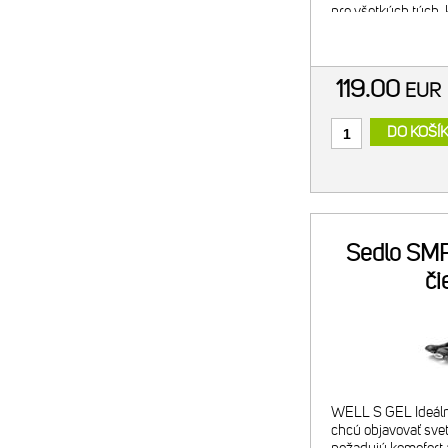
pre všetkých tých, 
intenzívne venovať c
ceste, alebo v terén
119.00
EU
DO KOŠÍ
Sedlo SMP
či
WELL S GEL Ideálne
chcú objavovať svet