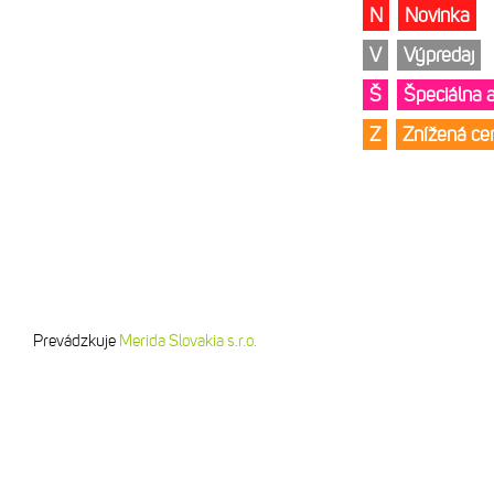
N
Novinka
V
Výpredaj
Š
Špeciálna 
Z
Znížená c
Prevádzkuje
Merida Slovakia s.r.o.