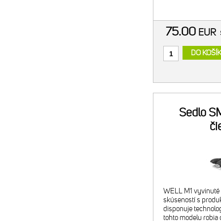
výstelka: mäkký po
hrúbky výstelky: hr
75.00
EUR
DO KOŠÍ
Sedlo S
či
WELL M1 vyvinuté 
skúseností s produ
disponuje technolog
tohto modelu robia 