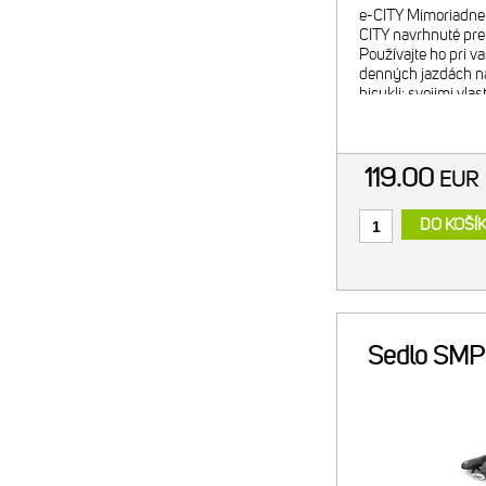
e-CITY Mimoriadne 
CITY navrhnuté pre
Používajte ho pri v
denných jazdách n
bicykli: svojimi vla
Stredový kanál sedl
genitá
119.00
EU
DO KOŠÍ
Sedlo SMP