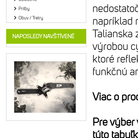
nedostatoč
Prilby
napríklad 
Obuv / Tretry
Talianska 
NAPOSLEDY NAVŠTÍVENÉ
výrobou cy
ktoré refl
funkčnú an
Viac o pr
Pre výber
túto tabuľ