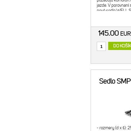
požadujú komofort 
jazde. V porovnan
nové sedlo WELL S
užším sedacím kost
WELL S je možné 
145.00
EU
DO KOŠÍ
Sedlo SMP
- rozmery (d x š):