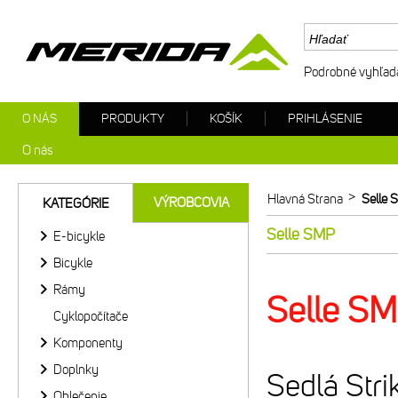
Podrobné vyhľad
O NÁS
PRODUKTY
KOŠÍK
PRIHLÁSENIE
O nás
>
Hlavná Strana
Selle
VÝROBCOVIA
KATEGÓRIE
Selle SMP
E-bicykle
Bicykle
Rámy
Selle S
Cyklopočítače
Komponenty
Doplnky
Sedlá Str
Oblečenie