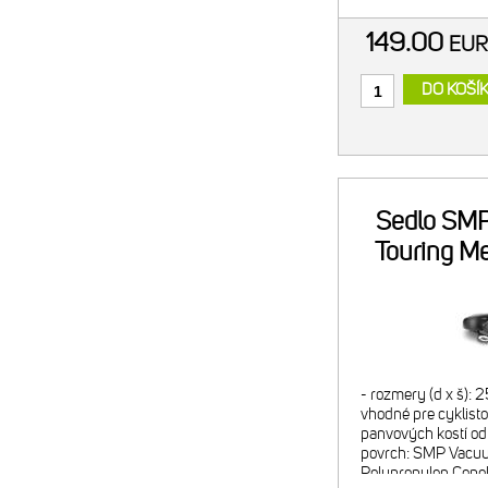
149.00
EU
DO KOŠÍ
Sedlo SMP
Touring M
- rozmery (d x š):
vhodné pre cyklisto
panvových kostí od
povrch: SMP Vacuu
Polypropylen Copo