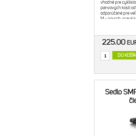
vhodné pre cyklisto
panvových kostí od 
odporúčané pre veľ
M - povrch: pravá k
škrupina: nylón 12
karbónovými vlákna
225.00
EU
DO KOŠÍ
Sedlo SMP
či