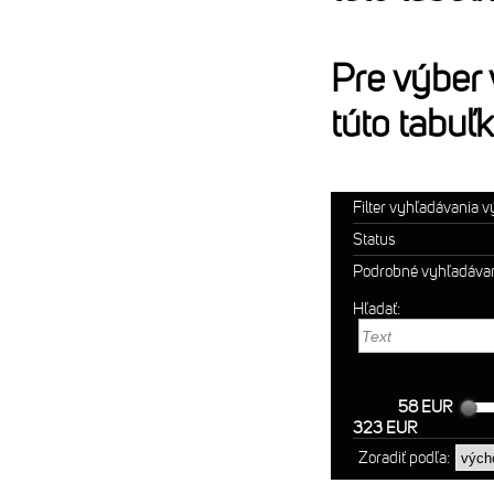
Pre výber
túto tabuľ
Filter vyhľadávania 
Status
Podrobné vyhľadáva
Hľadať:
58 EUR
323 EUR
Zoradiť podľa: