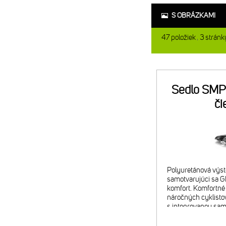
S OBRÁZKAMI
47
položiek
3
stránk
Sedlo SMP
či
Polyuretánová výst
samotvarujúci sa 
komfort. Komfortné 
náročných cyklisto
s integrovanou sa
GELOVOU vložkou b
perfektné prispôso