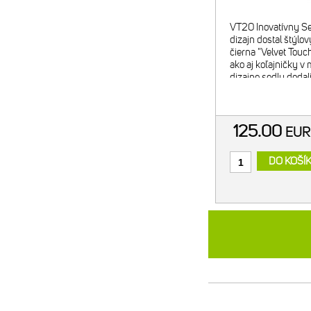
VT20 Inovatívny S
dizajn dostal štýlo
čierna "Velvet Touc
ako aj koľajničky 
dizajne sedlu dodali
Vhodné pre cestnú,
horskú cyklistiku,
125.00
EU
DO KOŠÍ