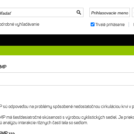
odrobné vyhľadávanie
Trvalé prihlásenie
 SMP
P sú odpoveďou na problémy spôsobené nedostatočnou cirkuláciou krvi v pan
MP má šesťdesiatročné skúsenosti s výrobou cyklistických sediel. Je priekop
ú analýzu interakcie rôznych častí tela so sedlom.
 SMP >>>