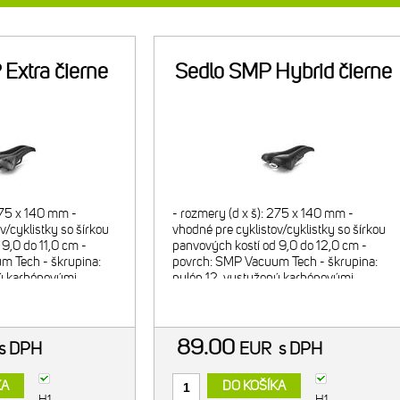
Extra čierne
Sedlo SMP Hybrid čierne
275 x 140 mm -
- rozmery (d x š): 275 x 140 mm -
v/cyklistky so šírkou
vhodné pre cyklistov/cyklistky so šírkou
9,0 do 11,0 cm -
panvových kostí od 9,0 do 12,0 cm -
m Tech - škrupina:
povrch: SMP Vacuum Tech - škrupina:
ný karbónovými
nylón 12, vystužený karbónovými
: mäkký polyuretán -
vláknami - výstelka: mäkký polyuretán -
elky: hrubá
úroveň hrúbky výstelky: hrubá
89.00
s DPH
EUR
s DPH
KA
DO KOŠÍKA
H1
H1