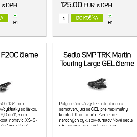
125.00
R
s DPH
EUR
s DPH
KA
DO KOŠÍKA
H1
H1
 F20C čierne
Sedlo SMP TRK Martin
Touring Large GEL čierne
 250 x 134 mm -
Polyuretánová výstelka doplnená o
v/cyklistky so šírkou
samotvarujúci sa GEL pre maximálny
9,0 do 11,5 cm -
komfort. Komfortné riešenie pre
kosti nohavíc: XS-S-
náročných cyklistov-turistov Nové sedlá
oža "Vera Pelle" -
s integrovanou samotvarovacou
 vystužený
GELOVOU vložkou boli navrhnuté pre
mi - výstelka: p
perfektné prispôso