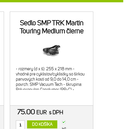
Sedlo SMP TRK Martin
Touring Medium čierne
- rozmery (d x š): 255 x 218 mm -
vhodné pre cyklistov/cyklistky so šírkou
panvových kostí od 9,0 do 14,0 cm -
povrch: SMP Vacuum Tech - škrupina:
Polypropylen Copolymer (PP-C) -
výstelka: mäkký polyuretán - úroveň
hrúbky výstelky: hrubá - koľajničk
75.00
EUR
s DPH
DO KOŠÍKA
H1