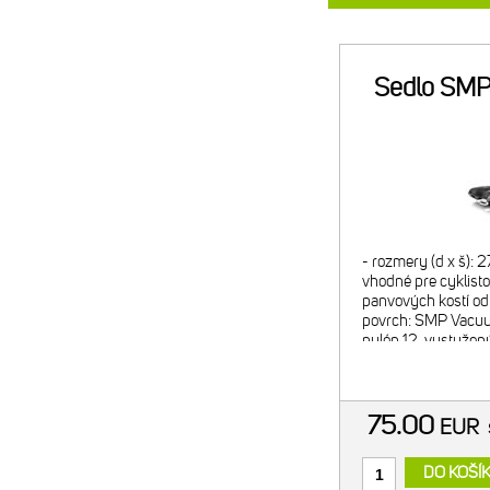
Sedlo SMP 
- rozmery (d x š): 
vhodné pre cyklisto
panvových kostí od 
povrch: SMP Vacuu
nylón 12, vystuže
vláknami - výstelka
úroveň hrúbky výst
75.00
EUR
DO KOŠÍ