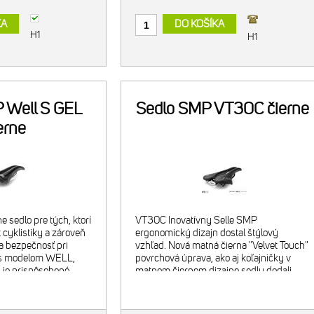
KA
DO KOŠÍKA
H1
H1
 Well S GEL
Sedlo SMP VT30C čierne
erne
 sedlo pre tých, ktorí
VT30C Inovatívny Selle SMP
 cyklistiky a zároveň
ergonomický dizajn dostal štýlový
a bezpečnosť pri
vzhľad. Nová matná čierna "Velvet Touch"
í s modelom WELL,
povrchová úprava, ako aj koľajničky v
 je prispôsobené
matnom čiernom dizajne sedlu dodali
iam, mužov aj žien.
"cool" vzhľad. Vhodné pre cestnú,
pou
rovnako aj pre horskú cyklistiku,