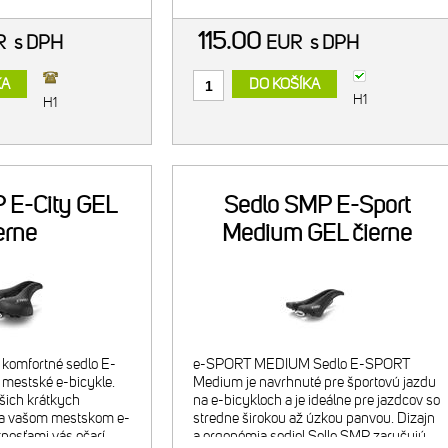
115.00
R
s DPH
EUR
s DPH
KA
DO KOŠÍKA
H1
H1
 E-City GEL
Sedlo SMP E-Sport
erne
Medium GEL čierne
komfortné sedlo E-
e-SPORT MEDIUM Sedlo E-SPORT
 mestské e-bicykle.
Medium je navrhnuté pre športovú jazdu
ašich krátkych
na e-bicykloch a je ideálne pre jazdcov so
a vašom mestskom e-
stredne širokou až úzkou panvou. Dizajn
stnosťami vás očarí.
a ergonómia sediel Selle SMP zaručujú