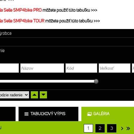
la Selle SMP4bike PRO
môžete použiť túto tabuľku >>>
la Selle SMP4bike TOUR
môžete použiť túto tabuľku >>>
výrobca
nie
TABUĽKOVÝ VÝPIS
GALÉRIA
y
1
2
3