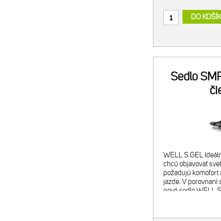
DO KOŠÍ
Sedlo SMP
či
WELL S GEL Ideálne
chcú objavovať svet
požadujú komofort 
jazde. V porovnan
nové sedlo WELL S
užším sedacím kost
WELL S je možné 