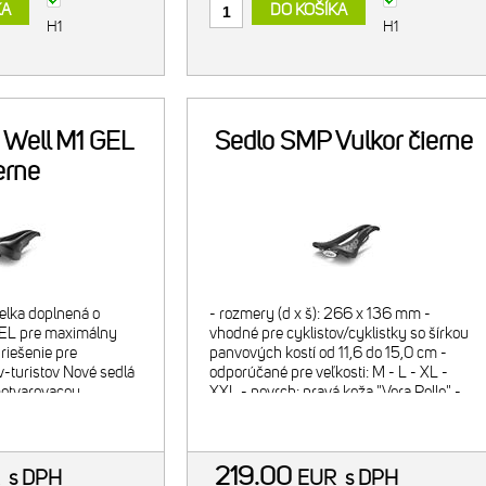
KA
DO KOŠÍKA
H1
H1
 Well M1 GEL
Sedlo SMP Vulkor čierne
erne
elka doplnená o
- rozmery (d x š): 266 x 136 mm -
GEL pre maximálny
vhodné pre cyklistov/cyklistky so šírkou
riešenie pre
panvových kostí od 11,6 do 15,0 cm -
v-turistov Nové sedlá
odporúčané pre veľkosti: M - L - XL -
motvarovacou
XXL - povrch: pravá koža "Vera Pelle" -
oli navrhnuté pre
škrupina: nylón 12 vystužený
karbónovými vláknami - výstelka
219.00
R
s DPH
EUR
s DPH