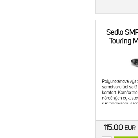
Sedlo SMP
Touring 
či
Polyuretánová výst
samotvarujúci sa 
komfort. Komfortné 
náročných cyklisto
s integrovanou sa
GELOVOU vložkou b
perfektné prispôso
115.00
EUR