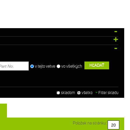
HĽADAŤ
v tejto vetve
vo všetkých
skladom
všetko
Filter skladu
Položek na stránku: