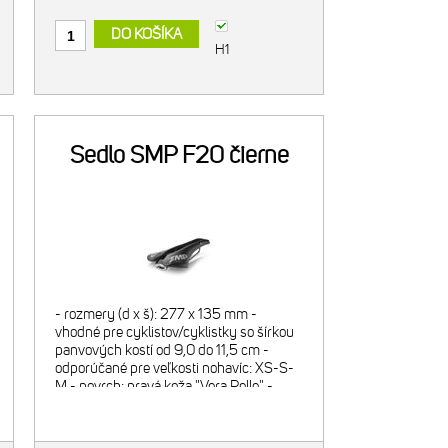
DO KOŠÍKA
H1
Sedlo SMP F20 čierne
- rozmery (d x š): 277 x 135 mm -
vhodné pre cyklistov/cyklistky so šírkou
panvových kostí od 9,0 do 11,5 cm -
odporúčané pre veľkosti nohavíc: XS-S-
M - povrch: pravá koža "Vera Pelle" -
škrupina: nylón 12 vystužený
karbónovými vláknami - výstelka: p