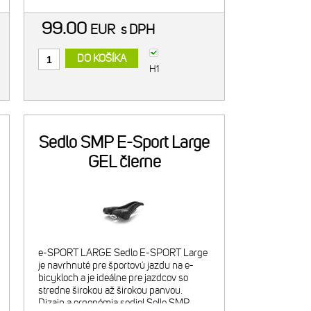
dl
99.00
EUR
s DPH
DO KOŠÍKA
H1
Sedlo SMP E-Sport Large
GEL čierne
e-SPORT LARGE Sedlo E-SPORT Large
je navrhnuté pre športovú jazdu na e-
bicykloch a je ideálne pre jazdcov so
stredne širokou až širokou panvou.
Dizajn a ergonómia sediel Selle SMP