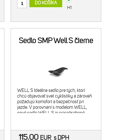
DO KOŠÍKA
H1
Sedlo SMP Well S čierne
WELL S Ideálne sedlo pre tých, ktorí
chcú objavovať svet cyklistiky a zároveň
požadujú komofort a bezpečnosť pri
jazde. V porovnaní s modelom WELL,
nové sedlo WELL S je prispôsobené
užším sedacím kostiam, mužov aj žien.
WELL S je možné použiť
115.00
EUR
s DPH