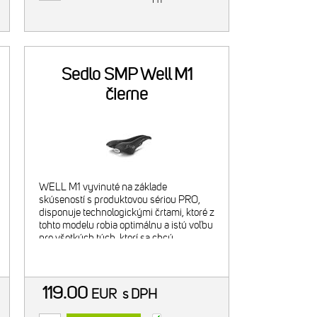
Sedlo SMP Well M1
čierne
WELL M1 vyvinuté na základe
skúseností s produktovou sériou PRO,
disponuje technologickými črtami, ktoré z
tohto modelu robia optimálnu a istú voľbu
pre všetkých tých, ktorí sa chcú
intenzívne venovať cyklistike - či už na
ceste, alebo v terén
119.00
EUR
s DPH