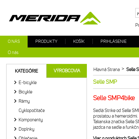
P
O NÁS
PRODUKTY
KOŠÍK
PRIHLÁSENIE
O nás
>
Hlavná Strana
Selle
VÝROBCOVIA
KATEGÓRIE
Selle SMP
E-bicykle
Bicykle
Selle SMP4bike
Rámy
Cyklopočítače
Sedlá Strike od Selle SM
prostatou a hemeroidmi.
Komponenty
Talianska značka Selle S
jazdca na sedle a funkčn
Doplnky
Oblečenie
Viac o produktoch Selle