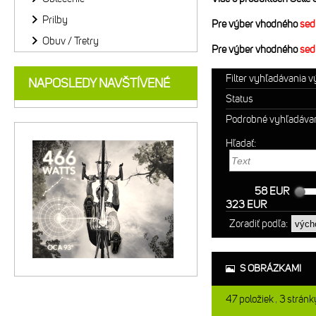
Prilby
Pre výber vhodného
sed
Obuv / Tretry
Pre výber vhodného
sed
Filter vyhľadávania 
NAPOSLEDY NAVŠTÍVENÉ
Status
Podrobné vyhľadáva
Hľadať:
58 EUR
323 EUR
Zoradiť podľa:
S OBRÁZKAMI
47
položiek
3
stránk