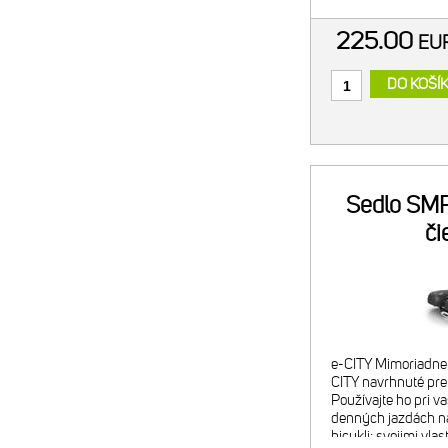
225.00
EU
DO KOŠÍ
Sedlo SMP
či
e-CITY Mimoriadne 
CITY navrhnuté pre
Používajte ho pri v
denných jazdách n
bicykli: svojimi vla