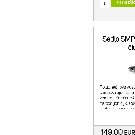
DO KOŠÍ
Sedlo SMP
či
Polyuretánová výst
samotvarujúci sa 
komfort. Komfortné 
náročných cyklisto
s integrovanou sa
GELOVOU vložkou b
perfektné prispôso
149.00
EU