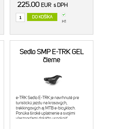
225.00
EUR
s DPH
DO KOŠÍKA
H1
Sedlo SMP E-TRK GEL
čierne
e-TRK Sedlo E-TRK je navrhnuté pre
turistickú jazdu na krosových,
trekkingových aj MTB e-bicykloch.
Ponúka široké uplatnenie a svojimi
vlastnosťami dokáže uspokojiť
požiadavky mnohých cyklistov. Jeho
komfort a ergonómia vás prekvapia aj pri