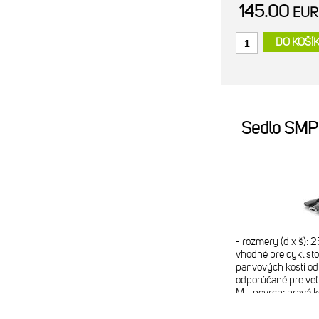
145.00
EU
DO KOŠÍ
Sedlo SMP
- rozmery (d x š):
vhodné pre cyklisto
panvových kostí od 
odporúčané pre veľ
M - povrch: pravá k
škrupina: nylón 12
karbónovými vlákna