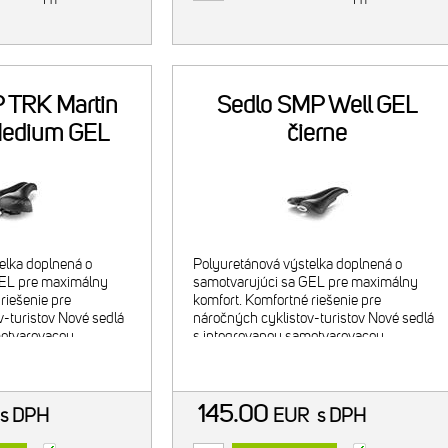
 TRK Martin
Sedlo SMP Well GEL
Medium GEL
čierne
erne
elka doplnená o
Polyuretánová výstelka doplnená o
GEL pre maximálny
samotvarujúci sa GEL pre maximálny
riešenie pre
komfort. Komfortné riešenie pre
v-turistov Nové sedlá
náročných cyklistov-turistov Nové sedlá
motvarovacou
s integrovanou samotvarovacou
oli navrhnuté pre
GELOVOU vložkou boli navrhnuté pre
perfektné prispôso
145.00
s DPH
EUR
s DPH