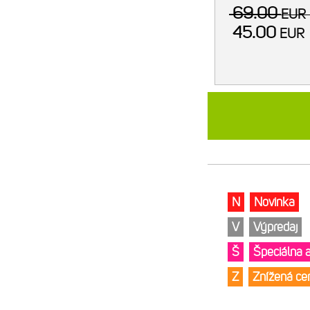
69.00
EU
45.00
EUR
N
Novinka
V
Výpredaj
Š
Špeciálna 
Z
Znížená c