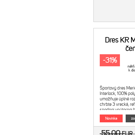
Dres KR M
če
-31%
Športový dres Merid
Interlock, 100% pol
umožňuje úplné roz
chrbte 3 vrecká, re
spodnej vnútornej 
pásik - farebné pre
Novinka
zo
Obrázok je ilust
55.00
EUR