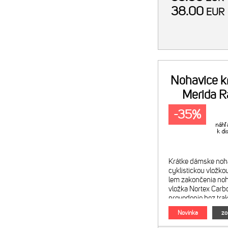
38.00
EU
Nohavice k
Merida R
-35%
Krátke dámske noha
cyklistickou vložkou
lem zakončenia noha
vložka Nortex Car
prevedenie bez trak
polyamid, 20% elast
Novinka
zo
Obrázky sú ilustrat