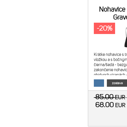
Nohavice
Grav
-20%
Krátke nohavice s t
vložkou a s bočným
čierna/šedá - bezg
zakončenie nohavíc
obidvoch stranách 
cyklistická vložka 
zostava
vzdialenosti - mate
85.00
EU
68.00
EU