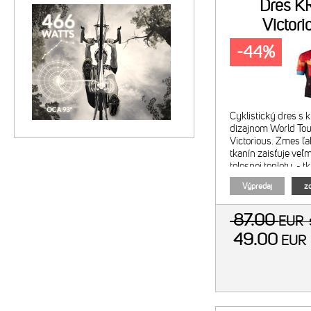
Dres K
Victor
-44%
Cyklistický dres s 
dizajnom World Tou
Victorious. Zmes ľ
tkanín zaisťuje veľ
telesnej teploty. - t
rýchloschnúceho ma
Výpredaj
zo
strih s raglánovými
87.00
EUR
49.00
EU