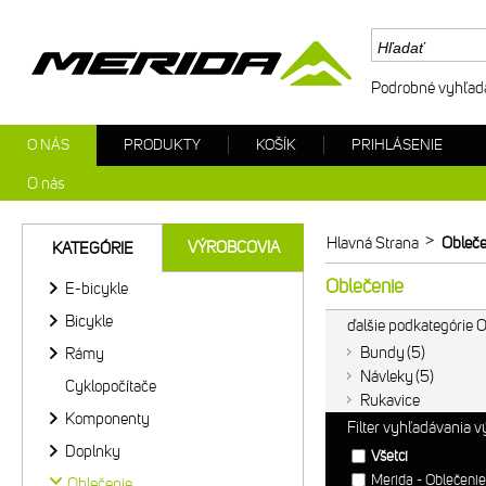
Podrobné vyhľad
O NÁS
PRODUKTY
KOŠÍK
PRIHLÁSENIE
O nás
>
Hlavná Strana
Obleče
VÝROBCOVIA
KATEGÓRIE
Oblečenie
E-bicykle
Bicykle
ďalšie podkategórie 
Bundy
5
Rámy
Návleky
5
Cyklopočítače
Rukavice
Komponenty
Filter vyhľadávania 
Doplnky
Všetci
Merida - Oblečeni
Oblečenie