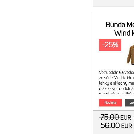
Bunda Me
Wind 
-25%
Vetruodolná a vod
zo série Merida Gra
ľahký a skladný mate
dĺžke - vetruodolná
membrána - silikón
spodnej časti - mat
Novinka
zo
75.00
EUR
56.00
EU