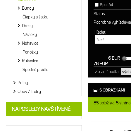
Sportful
Bundy
Status
Čiapky a šatky
Podrobné vyhľadáva
Dresy
Hľadať:
Návleky
Nohavice
Ponožky
6 EUR
Rukavice
78 EUR
Spodné prádlo
Zoradiť podľa:
Prilby
S OBRÁZKAMI
Obuv / Tretry
85
položiek
5
stráno
NAPOSLEDY NAVŠTÍVENÉ