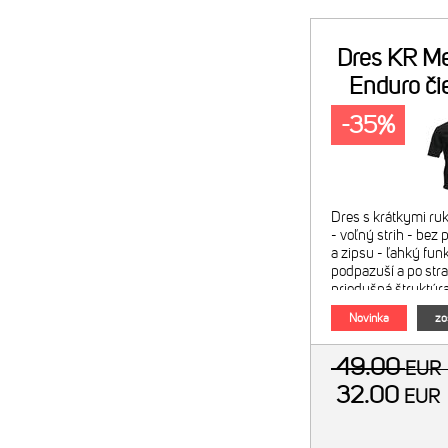
Dres KR Me
Enduro či
-35%
Dres s krátkymi ru
- voľný strih - bez
a zipsu - ľahký fun
podpazuší a po str
priedušná štruktúra
- materiál: 100% pol
Novinka
zo
zelená
49.00
EU
32.00
EUR