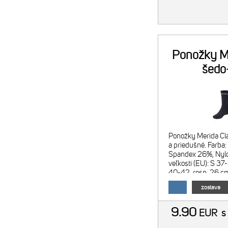
Ponožky Me
šedo
Ponožky Merida Cla
a priedušné. Farba:
Spandex 26%, Nylo
veľkosti (EU): S 3
40-42, resp. 26 cm
cm
zostava
9.90
EUR
s