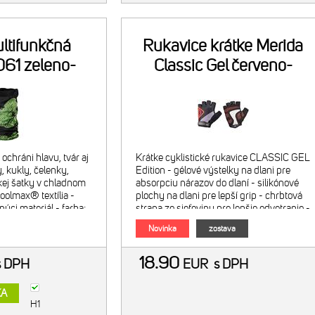
ltifunkčná
Rukavice krátke Merida
061 zeleno-
Classic Gel červeno-
erna
čierne
ochráni hlavu, tvár aj
Krátke cyklistické rukavice CLASSIC GEL
, kukly, čelenky,
Edition - gélové výstelky na dlani pre
skej šatky v chladnom
absorpciu nárazov do dlaní - silikónové
Coolmax® textília -
plochy na dlani pre lepší grip - chrbtová
úci materiál - farba:
strana zo sieťoviny pre lepšie odvetranie -
froté materiál na palci pre utieranie potu
Novinka
zostava
18.90
s DPH
EUR
s DPH
KA
H1