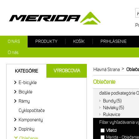
P
O NÁS
PRODUKTY
KOŠÍK
PRIHLÁSENIE
O nás
>
Hlavná Strana
Obleče
VÝROBCOVIA
KATEGÓRIE
Oblečenie
E-bicykle
Bicykle
ďalšie podkategórie 
Bundy
5
Rámy
Návleky
5
Cyklopočítače
Rukavice
Komponenty
Filter vyhľadávania 
Doplnky
Všetci
Merida - Oblečen
Oblečenie