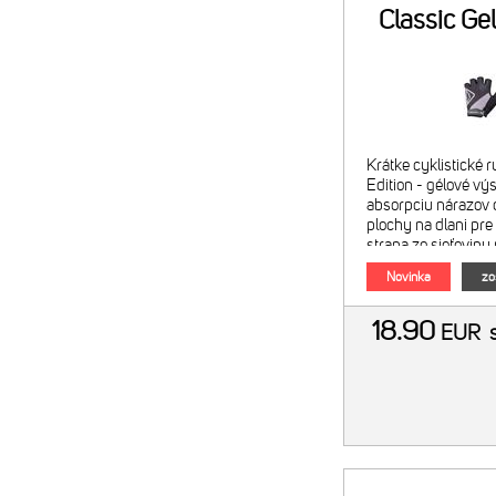
Classic Ge
Krátke cyklistické
Edition - gélové výs
absorpciu nárazov d
plochy na dlani pre 
strana zo sieťoviny 
froté materiál na pa
Novinka
zo
18.90
EUR