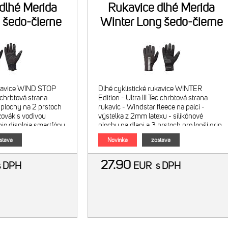
dlhé Merida
Rukavice dlhé Merida
 šedo-čierne
Winter Long šedo-čierne
ukavice WIND STOP
Dlhé cyklistické rukavice WINTER
 chrbtová strana
Edition - Ultra III Tec chrbtová strana
é plochy na 2 prstoch
rukavíc - Windstar fleece na palci -
azovák s vodivou
výstelka z 2mm latexu - silikónové
ie displeja smartfónu
plochy na dlani a 3 prstoch pre lepší grip
alci pre utieranie potu
- palec a ukazovák s vodivými plochami
stava
Novinka
zostava
pre ovládanie disple
27.90
s DPH
EUR
s DPH