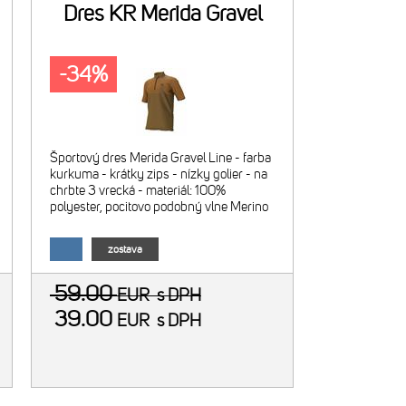
Dres KR Merida Gravel
-34%
Športový dres Merida Gravel Line - farba
kurkuma - krátky zips - nízky golier - na
chrbte 3 vrecká - materiál: 100%
polyester, pocitovo podobný vlne Merino
zostava
59.00
EUR
s DPH
39.00
EUR
s DPH