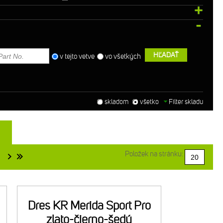
HĽADAŤ
v tejto vetve
vo všetkých
skladom
všetko
Filter skladu
Položek na stránku:
Dres KR Merida Sport Pro
zlato-čierno-šedý