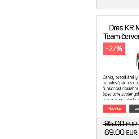
Dres KR M
Team červe
či
-27%
Ľahký pretekársky 
panelový strih s g
funkčnosť dosiahn
špeciálne zvolený
materiálov - elasti
(Miti Taliansko) - 
Novinka
zo
95.00
EU
69.00
EU