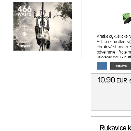
Krátke cyklistické 
Edition - na dlani 
chrbtová strana zo 
odvetranie - froté m
utieranie potu - pú
ľahšie sťahovanie r
zostava
suchého zipsu
10.90
EUR
Rukavice k