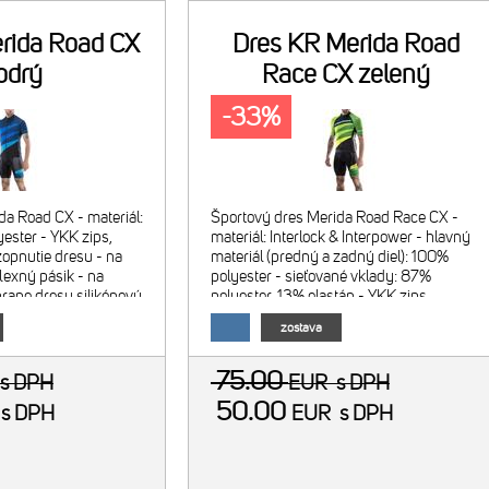
rida Road CX
Dres KR Merida Road
odrý
Race CX zelený
-33%
da Road CX - materiál:
Športový dres Merida Road Race CX -
ester - YKK zips,
materiál: Interlock & Interpower - hlavný
opnutie dresu - na
materiál (predný a zadný diel): 100%
flexný pásik - na
polyester - sieťované vklady: 87%
hrane dresu silikónový
polyester, 13% elastán - YKK zips,
evedenie: modro-
umožňuje úplné rozopnutie dresu - na
zostava
chrbte 3 vrecká, horiz
75.00
s DPH
EUR
s DPH
50.00
R
s DPH
EUR
s DPH