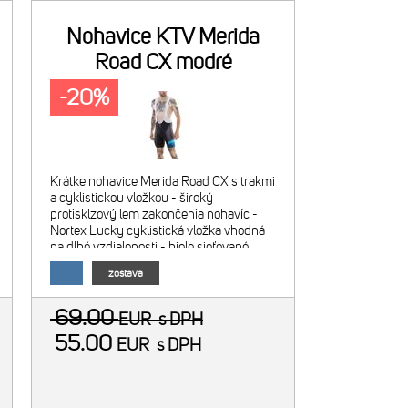
Nohavice KTV Merida
Road CX modré
-20%
Krátke nohavice Merida Road CX s trakmi
a cyklistickou vložkou - široký
protisklzový lem zakončenia nohavíc -
Nortex Lucky cyklistická vložka vhodná
na dlhé vzdialenosti - biele sieťované
traky - materiál: 80% polyamid, 20%
zostava
elastán - farba: modro-č
69.00
EUR
s DPH
55.00
EUR
s DPH