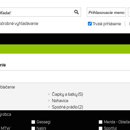
odrobné vyhľadávanie
Trvalé prihlásenie
nie
Oblečenie
Čiapky a šatky
5
Nohavice
Spodné prádlo
2
výrobca
Giessegi
Merida - Obleč
ie MTW
Nalini
Sportful