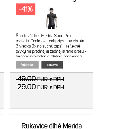
-41%
Športový dres Merida Sport Pro -
materiál Coolmax - celý zips - na chrbte
3 vrecká (1x na suchý zips) - reflexné
prvky na prednej aj zadnej strane dresu -
farebné prevedenie: zlato-čierno-šedý
Obrázok je ilustratívny, cena zahŕňa len
Výpredaj
zostava
dres.
49.00
EUR
s DPH
29.00
EUR
s DPH
Rukavice dlhé Merida