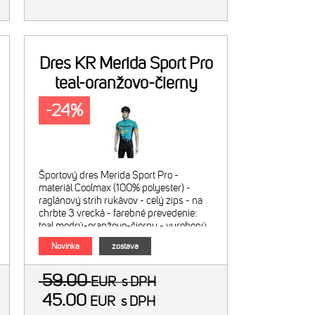
Dres KR Merida Sport Pro
teal-oranžovo-čierny
-24%
Športový dres Merida Sport Pro -
materiál Coolmax (100% polyester) -
raglánový strih rukávov - celý zips - na
chrbte 3 vrecká - farebné prevedenie:
teal modrý-oranžovo-čierny - vyrobený
na Slovensku Obrázok je ilustratívny,
Novinka
zostava
cena zahŕňa len dres
59.00
EUR
s DPH
45.00
EUR
s DPH