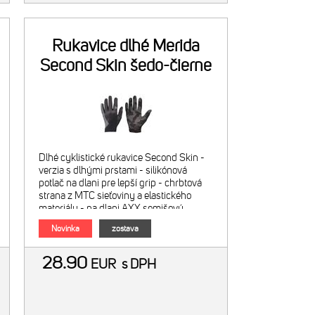
Rukavice dlhé Merida
Second Skin šedo-čierne
Dlhé cyklistické rukavice Second Skin -
verzia s dlhými prstami - silikónová
potlač na dlani pre lepší grip - chrbtová
strana z MTC sieťoviny a elastického
materiálu - na dlani AXX semišový
materiál - farba: šedo-čierne
Novinka
zostava
28.90
EUR
s DPH