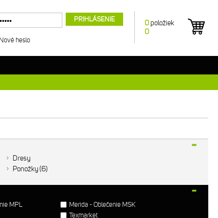
PRIHLÁSENIE
0
položiek
0
Nové heslo
Dresy
Ponožky
6
enie MPL
Merida - Oblečenie MSK
Texmarket