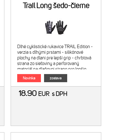
Trail Long šedo-čierne
Dlhé cyklistické rukavice TRAIL Edition -
verzia s dlhými prstami - silikónové
plochy na dlani pre lepší grip - chrbtová
strana zo sieťoviny a perforovaný
materiál na dlaňovej strane pre lepšie
odvetranie - zloženie materiálu: 50%
Novinka
zostava
nylon, 50% polyest
18.90
EUR
s DPH