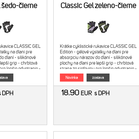
l šedo-čierne
Classic Gel zeleno-čierne
 rukavice CLASSIC GEL
Krátke cyklistické rukavice CLASSIC GEL
telky na dlani pre
Edition - gélové výstelky na dlani pre
o dlaní - silikónové
absorpciu nárazov do dlaní - silikónové
lepší grip - chrbtová
plochy na dlani pre lepší grip - chrbtová
pre lepšie odvetranie -
strana zo sieťoviny pre lepšie odvetranie -
lci pre utieranie potu
froté materiál na palci pre utieranie potu
stava
Novinka
zostava
18.90
s DPH
EUR
s DPH