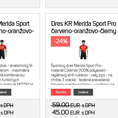
erida Sport
Dres KR Merida Sport Pro
no-oranžovo-
červeno-oranžovo-čierny
erny
-24%
dres - anatomický 9-
Športový dres Merida Sport Pro -
olierom - maximálna
materiál Coolmax (100% polyester) -
utá kombináciou
raglánový strih rukávov - celý zips - na
ch funkčných
chrbte 3 vrecká - farebné prevedenie:
cký materiál MITITECH
červeno-oranžovo-čierny - vyrobený na
faktor UV ochrany 50+ -
Slovensku Obrázok je ilustratívny, cena
stava
Novinka
zostava
zahŕňa len dres.
59.00
R
s DPH
EUR
s DPH
45.00
R
s DPH
EUR
s DPH