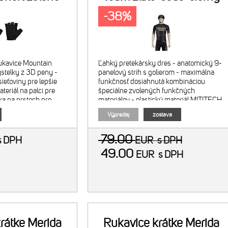
-38%
rukavice Mountain
Ľahký pretekársky dres - anatomický 9-
výstelky z 3D peny -
panelový strih s golierom - maximálna
sieťoviny pre lepšie
funkčnosť dosiahnutá kombináciou
ateriál na palci pre
špeciálne zvolených funkčných
tka na prstoch pre
materiálov - elastický materiál MITITECH
ukavíc z rúk - bez
(Miti Taliansko) - faktor UV ochrany 50+ -
Výpredaj
zostava
79.00
s DPH
EUR
s DPH
49.00
EUR
s DPH
rátke Merida
Rukavice krátke Merida