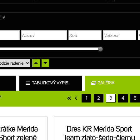
nie
TABUĽKOVÝ VÝPIS
GALÉRIA
k
1
2
3
4
5
rátke Merida
Dres KR Merida Sport
Short zelené
Team zlato-šedo-čierny