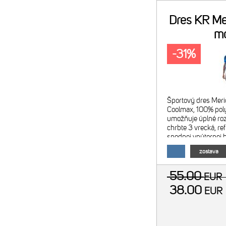
Dres KR Me
m
-31%
Športový dres Meri
Coolmax, 100% poly
umožňuje úplné roz
chrbte 3 vrecká, re
spodnej vnútornej 
pásik - farebné pr
zostava
čierny Obrázok je
55.00
EUR
38.00
EU