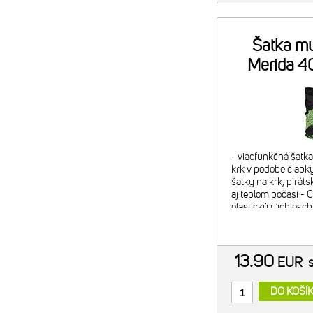
Šatka mu
Merida 4
či
- viacfunkčná šatka 
krk v podobe čiapky
šatky na krk, pirát
aj teplom počasí - 
elastický rýchloschn
zeleno-čierna
13.90
EUR
DO KOŠÍ