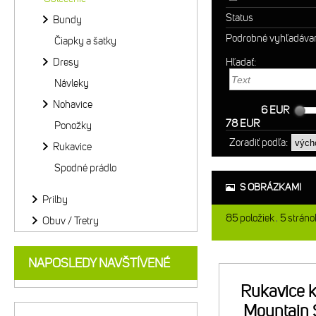
Status
Bundy
Podrobné vyhľadáva
Čiapky a šatky
Dresy
Hľadať:
Návleky
Nohavice
6 EUR
78 EUR
Ponožky
Zoradiť podľa:
Rukavice
Spodné prádlo
S OBRÁZKAMI
Prilby
85
položiek
5
stráno
Obuv / Tretry
NAPOSLEDY NAVŠTÍVENÉ
Rukavice k
Mountain 