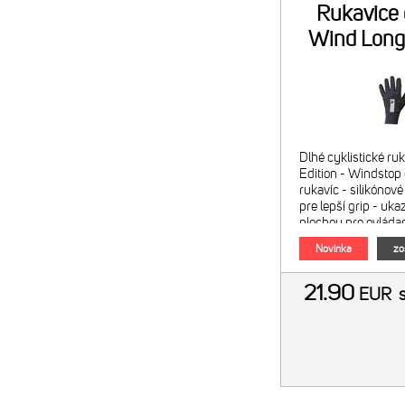
Rukavice 
Wind Long
Dlhé cyklistické r
Edition - Windstop
rukavíc - silikónov
pre lepší grip - uk
plochou pre ovládan
- froté materiál na p
Novinka
zo
- reflexné prv
21.90
EUR