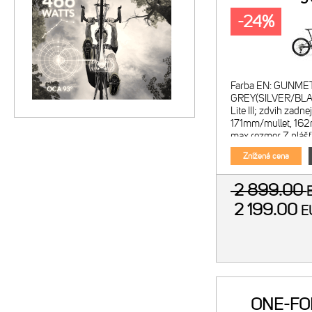
-24%
Farba EN: GUNME
GREY(SILVER/BLAC
Lite III; zdvih zadne
171mm/mullet, 162
max.rozmer Z plášť
148x12mm; BSA Vid
Znížená cena
Domain R; vzducho
kónický k
2 899.00
2 199.00
E
ONE-FO