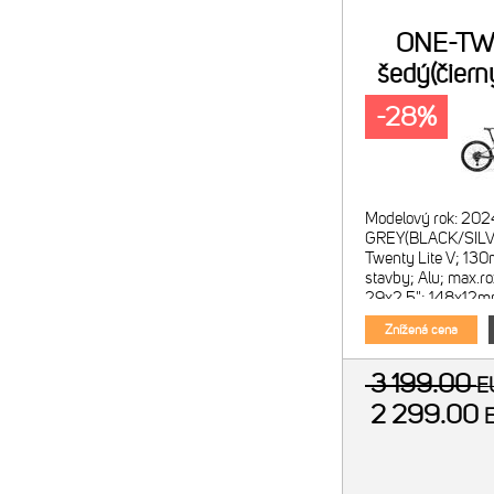
ONE-TW
šedý(čiern
-28%
Modelový rok: 202
GREY(BLACK/SILV
Twenty Lite V; 13
stavby; Alu; max.ro
29x2.5"; 148x12mm
Shox Pike Select; 
Znížená cena
130mm;
3 199.00
E
2 299.00