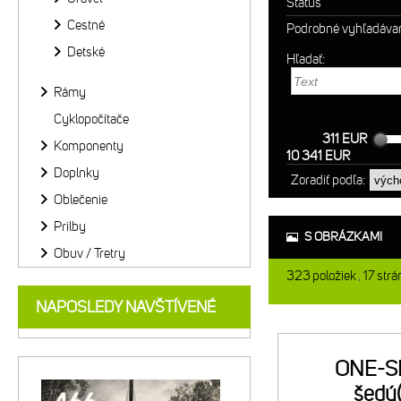
Status
Cestné
Podrobné vyhľadáva
Detské
Hľadať:
Rámy
Cyklopočítače
311 EUR
Komponenty
10 341 EUR
Doplnky
Zoradiť podľa:
Oblečenie
Prilby
S OBRÁZKAMI
Obuv / Tretry
323
položiek
17
strá
NAPOSLEDY NAVŠTÍVENÉ
ONE-S
šedý(