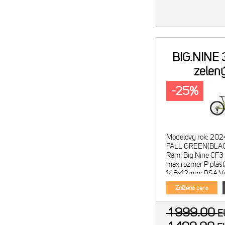
BIG.NINE
zelený
-25%
Modelový rok: 202
FALL GREEN(BLA
Rám: Big.Nine CF3 I
max.rozmer P plášť
148x12mm; BSA Vid
Raidon 34 R-2CR; 
Znížená cena
100mm; kónický
1 999.00
E