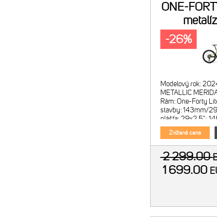
ONE-FORTY
metalíz
-26%
Modelový rok: 202
METALLIC MERID
Rám: One-Forty Lite
stavby: 143mm/29"
plášťa: 29x2.5"; 1
Suntour XCR34 2C
Znížená cena
2 299.00
1 699.00
E