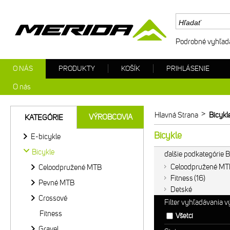
Podrobné vyhľad
O NÁS
PRODUKTY
KOŠÍK
PRIHLÁSENIE
O nás
>
Hlavná Strana
Bicykl
VÝROBCOVIA
KATEGÓRIE
Bicykle
E-bicykle
Bicykle
ďalšie podkategórie B
Celoodpružené MT
Celoodpružené MTB
Fitness
16
Pevné MTB
Detské
Crossové
Filter vyhľadávania 
Fitness
Všetci
Gravel