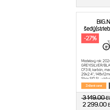
BIG.
šedý(strie
-27%
Modelový rok: 202
GREY(SILVER/BLAC
CF3 III; karbón; ma
29x2.4"; 148x12mm
Shox SID SL; vzdu
kónický krk; 2-polo
Znížená cena
3 149.00
E
2 299.00