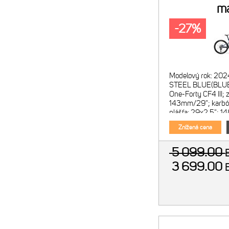
m
oceľovomo
-27%
Modelový rok: 202
STEEL BLUE(BLUE
One-Forty CF4 III; 
143mm/29"; karbó
plášťa: 29x2.5"; 1
Marzocchi Z1; vzdu
Znížená cena
5 099.00
3 699.00