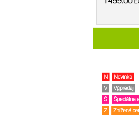
1 499.00
E
N
Novinka
V
Výpredaj
Š
Špeciálna 
Z
Znížená c