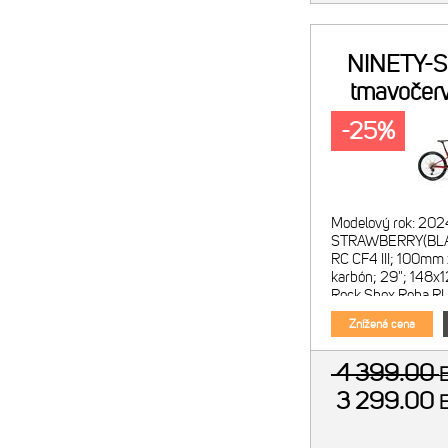
NINETY-S
tmavočerv
-25%
Modelový rok: 202
STRAWBERRY(BLAC
RC CF4 III; 100mm 
karbón; 29"; 148x1
Rock Shox Reba RL
100mm; kónický krk
Znížená cena
4 399.00
3 299.00