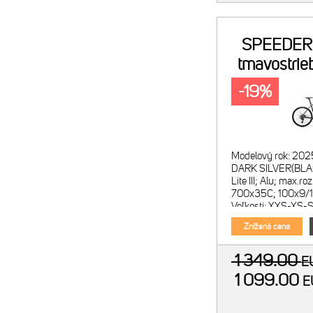
SPEEDER
tmavostrie
-19%
Modelový rok: 202
DARK SILVER(BLAC
Lite III; Alu; max.ro
700x35C; 100x9/
Veľkosti: XXS-XS-S
Merida Speeder CF
Znížená cena
1 349.00
E
1 099.00
E