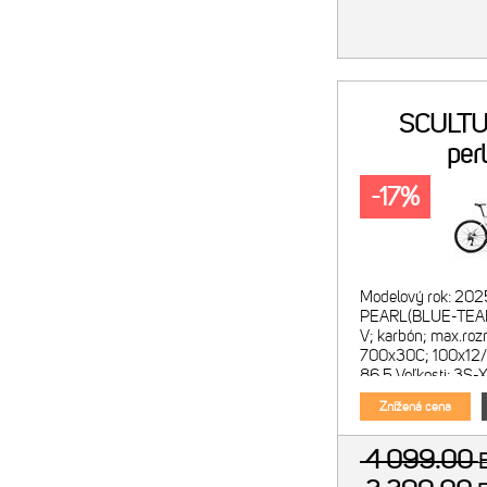
SCULT
per
biely/m
-17%
Modelový rok: 202
PEARL(BLUE-TEAM)
V; karbón; max.roz
700x30C; 100x12/
86.5 Veľkosti: 3S
Vidlica: Scultura C
Znížená cena
4 099.00