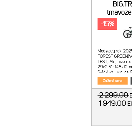
BIG.T
tmavozel
-15%
Modelový rok: 202
FOREST GREEN(WHI
TFS II; Alu; max.ro
29x2.5"; 148x12mm
S-M-L-XL Vidlica: 
vzduchová; zdvih 
Znížená cena
2 299.00
1 949.00
E