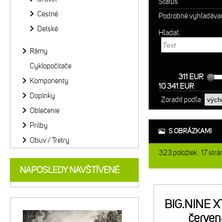
Status
Cestné
Podrobné vyhľadáva
Detské
Hľadať:
Rámy
Cyklopočítače
311 EUR
Komponenty
10 341 EUR
Doplnky
Zoradiť podľa:
Oblečenie
Prilby
S OBRÁZKAMI
Obuv / Tretry
323
položiek
17
strá
NAPOSLEDY NAVŠTÍVENÉ
BIG.NINE X
červen