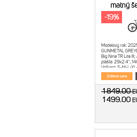
matný še
-19%
Modelový rok: 202
GUNMETAL GREY(
Big.Nine TR Lite III
plášťa: 29x2.4"; 
Veľkosti: S-M-L-XL
Machete Comp; vz
Znížená cena
1 849.00
E
1 499.00
E