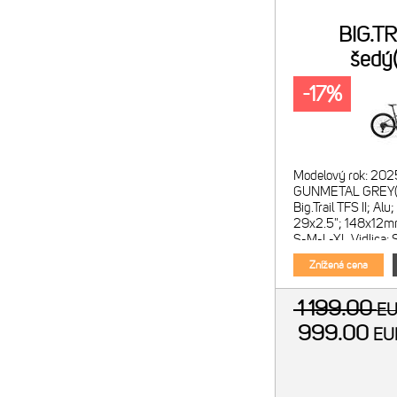
BIG.T
šedý(
-17%
Modelový rok: 202
GUNMETAL GREY(
Big.Trail TFS II; Al
29x2.5"; 148x12mm
S-M-L-XL Vidlica:
vzduchová; zdvih
Znížená cena
1 199.00
E
999.00
E