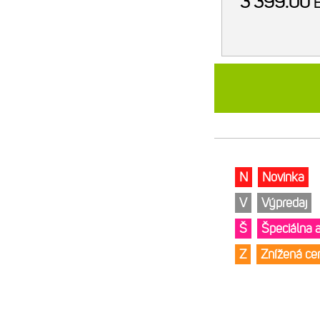
3 399.00
N
Novinka
V
Výpredaj
Š
Špeciálna 
Z
Znížená c