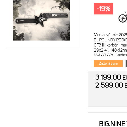
-19%
Modelový rok: 202
BURGUNDY RED(BL
CF3 III; karbón; ma
29x2.4"; 148x12mm
M-L-XL-XXL Vidlic
Performance; vzdu
Znížená cena
3 199.00
E
2 599.00
BIG.NINE