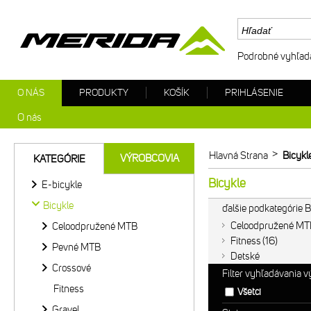
Podrobné vyhľad
O NÁS
PRODUKTY
KOŠÍK
PRIHLÁSENIE
O nás
>
Hlavná Strana
Bicykl
VÝROBCOVIA
KATEGÓRIE
Bicykle
E-bicykle
Bicykle
ďalšie podkategórie B
Celoodpružené MT
Celoodpružené MTB
Fitness
16
Pevné MTB
Detské
Crossové
Filter vyhľadávania 
Fitness
Všetci
Gravel