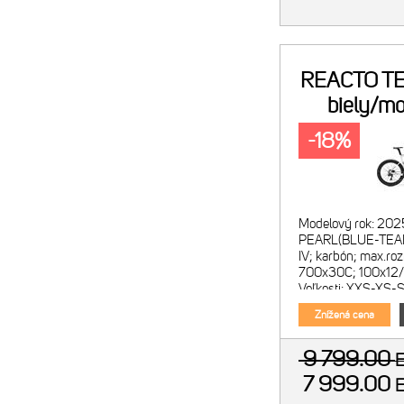
REACTO TE
biely/m
-18%
Modelový rok: 202
PEARL(BLUE-TEAM
IV; karbón; max.roz
700x30C; 100x12
Veľkosti: XXS-XS-S
Reacto CF5 IV Disc
Znížená cena
9 799.00
7 999.00