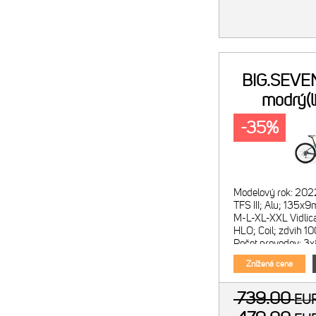
BIG.SEVEN
modrý(l
-35%
Modelový rok: 202
TFS III; Alu; 135x9
M-L-XL-XXL Vidlic
HLO; Coil; zdvih 
Počet prevodov: 3
Shima
Znížená cena
739.00
EU