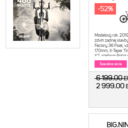
metalíz
-52%
Modelový rok: 201
zdvih zadnej stavb
Factory 36 Float, v
170mm, X-Taper Tlm
X2, platform Počet
Špeciálna akcia
6 199.00
E
2 999.00
BIG.NI