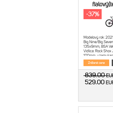
fialový(
-37%
Modelový rok: 202
Big.Nine/Big.Seven 
135x9mm; BSA Veľ
Vidlica: Rock Shox 
100mm; uzamykani
vidlice Počet prevo
Znížená cena
839.00
E
529.00
E