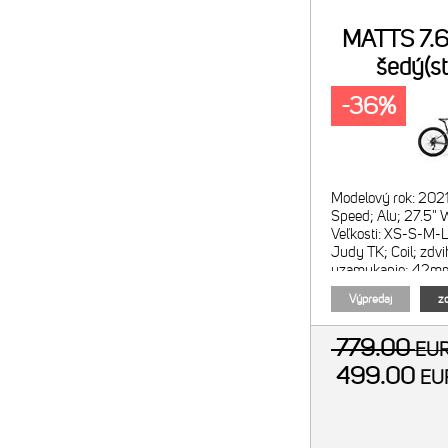
MATTS 7.
šedý(st
-36%
Modelový rok: 202
Speed; Alu; 27.5
Veľkosti: XS-S-M-L
Judy TK; Coil; zd
uzamykanie; 42mm o
prevodov: 3x9
Výpredaj
zo
779.00
EU
499.00
E