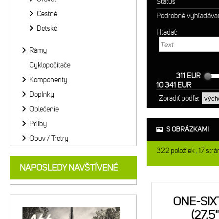
Status
Cestné
Podrobné vyhľadáva
Detské
Hľadať:
Rámy
Cyklopočítače
311 EUR
Komponenty
10 341 EUR
Doplnky
Zoradiť podľa:
Oblečenie
Prilby
S OBRÁZKAMI
Obuv / Tretry
322
položiek
17
strá
NAPOSLEDY NAVŠTÍVENÉ
ONE-SIX
(27.5"