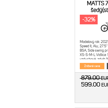
MATTS 7
šedý(st
-32%
Modelový rok: 202
Speed II; Alu; 27
BSA, Side swing pr
XS-S-M-L Vidlica:
vzduchová; zdvih
42mm offset vidlic
Znížená cena
879.00
EU
599.00
E