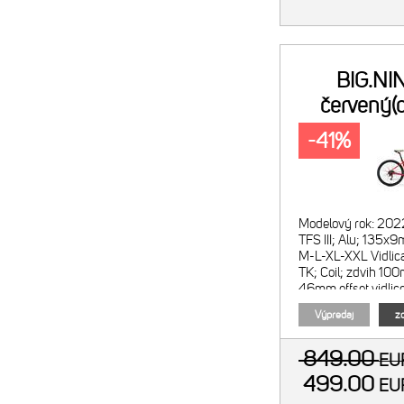
BIG.NI
červený(
-41%
Modelový rok: 202
TFS III; Alu; 135x9
M-L-XL-XXL Vidlic
TK; Coil; zdvih 10
46mm offset vidlic
Pre
Výpredaj
zo
849.00
E
499.00
E