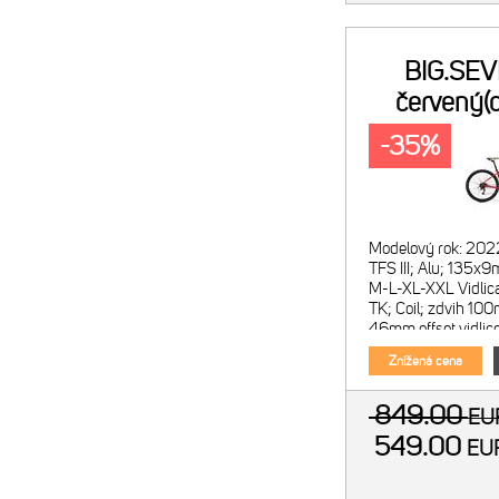
BIG.SE
červený(
-35%
Modelový rok: 202
TFS III; Alu; 135x9
M-L-XL-XXL Vidlic
TK; Coil; zdvih 10
46mm offset vidlic
Pr
Znížená cena
849.00
E
549.00
E