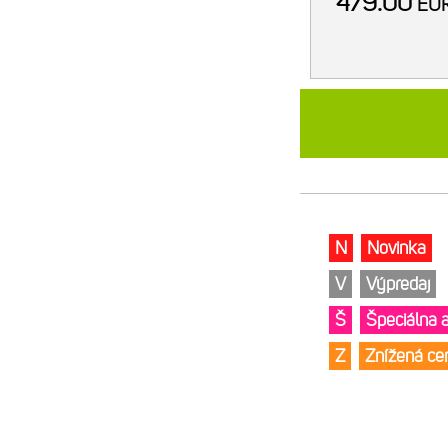
479.00
EU
N
Novinka
V
Výpredaj
Š
Špeciálna 
Z
Znížená c