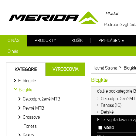
Podrobné vyhľad
O NÁS
PRODUKTY
KOŠÍK
PRIHLÁSENIE
O nás
>
Hlavná Strana
Bicykl
VÝROBCOVIA
KATEGÓRIE
Bicykle
E-bicykle
Bicykle
ďalšie podkategórie B
Celoodpružené MT
Celoodpružené MTB
Fitness
16
Pevné MTB
Detské
Crossové
Filter vyhľadávania 
Fitness
Všetci
Gravel